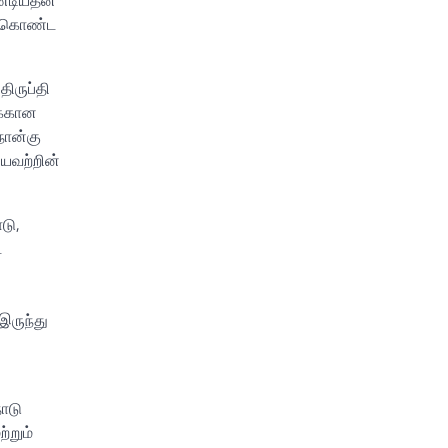
க் கொண்ட
திருப்தி
ுக்கான
நான்கு
யவற்றின்
டு,
ை
 இருந்து
நாடு
்றும்