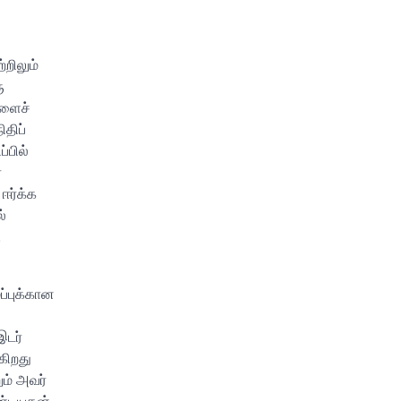
்றிலும்
ு
களைச்
ிதிப்
்பில்
்
ஈர்க்க
்
ு
ப்புக்கான
இடர்
்கிறது
ும் அவர்
ண்டியதன்