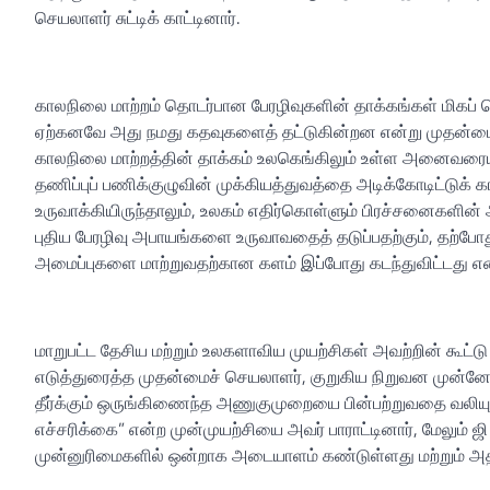
செயலாளர் சுட்டிக் காட்டினார்.
காலநிலை மாற்றம் தொடர்பான பேரழிவுகளின் தாக்கங்கள் மிகப
ஏற்கனவே அது நமது கதவுகளைத் தட்டுகின்றன என்று முதன்மைச் 
காலநிலை மாற்றத்தின் தாக்கம் உலகெங்கிலும் உள்ள அனைவரையும்
தணிப்புப் பணிக்குழுவின் முக்கியத்துவத்தை அடிக்கோடிட்டுக் 
உருவாக்கியிருந்தாலும், உலகம் எதிர்கொள்ளும் பிரச்சனைகளின
புதிய பேரழிவு அபாயங்களை உருவாவதைத் தடுப்பதற்கும், தற்போத
அமைப்புகளை மாற்றுவதற்கான களம் இப்போது கடந்துவிட்டது என்
மாறுபட்ட தேசிய மற்றும் உலகளாவிய முயற்சிகள் அவற்றின் க
எடுத்துரைத்த முதன்மைச் செயலாளர், குறுகிய நிறுவன முன்னோக
தீர்க்கும் ஒருங்கிணைந்த அணுகுமுறையை பின்பற்றுவதை வலியுற
எச்சரிக்கை” என்ற முன்முயற்சியை அவர் பாராட்டினார், மேலும் 
முன்னுரிமைகளில் ஒன்றாக அடையாளம் கண்டுள்ளது மற்றும் அதன