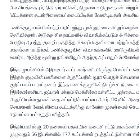
அவசியத்தையும், நிதி ஏற்பாடுகள், நிறுவன வழிமுறைகள் மற்ற
‘மீட்புக்கான தயார்நிலையை’ கடைப்பிடிக்க வேண்டியதன் அவசியத்
பணிக்குழுவால் பின்பற்றப்படும் ஐந்து முன்னுரிமைகளிலும் வழங்க
தெரிவித்தார். அடுத்த சில நாட்களில் விவாதிக்கப்படும் அறிக்கை
பேரழிவு ஆபத்து குறைப்பு குறித்த மிகவும் தெளிவான மற்றும் உத்த
மாதங்களாக இந்தப் பணிக்குழுவின் விவாதங்களில் ஊடுருவியுள்
உணர்வு அடுத்த மூன்று நாட்களிலும் அதற்கு அப்பாலும் மேலோங்கு
இந்த முயற்சியில் அறிவுசார் கூட்டாளர்களிடமிருந்து பெறப்பட
இந்தக் குழுவின் பணிகளை ஆதரிப்பதில் ஐ.நா பொதுச் செயலாளரின் 
குறிப்பாகப் பாராட்டினார். இந்த பணிக்குழுவின் நிகழ்ச்சி நிரலை 
இந்தோனேசியா, ஜப்பான் மற்றும் மெக்சிகோ உள்ளிட்ட முந்தைய 
அனுப்பியுள்ளது என்பதை சுட்டிட்டுக் காட்டிய அவர், பிரேசில் அதை
செயலாளர் வோல்னியை கூட்டத்திற்கு வரவேற்ற முதன்மைச் செயல
ஈடுபாட்டையும் உறுதியளித்தார்.
இந்தியாவின் ஜி 20 தலைவர் பதவியின் கடைசி எட்டு மாதங்களில்
முழுவதும் 56 இடங்களில் 177 கூட்டங்கள் நடத்தப்பட்டுள்ளன என