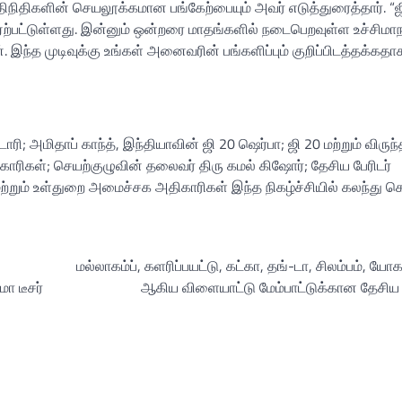
ிநிதிகளின் செயலூக்கமான பங்கேற்பையும் அவர் எடுத்துரைத்தார். “ஜ
ஏற்பட்டுள்ளது. இன்னும் ஒன்றரை மாதங்களில் நடைபெறவுள்ள உச்சிமா
். இந்த முடிவுக்கு உங்கள் அனைவரின் பங்களிப்பும் குறிப்பிடத்தக்கதா
ோரி; அமிதாப் காந்த், இந்தியாவின் ஜி 20 ஷெர்பா; ஜி 20 மற்றும் விருந்
காரிகள்; செயற்குழுவின் தலைவர் திரு கமல் கிஷோர்; தேசிய பேரிடர்
ும் உள்துறை அமைச்சக அதிகாரிகள் இந்த நிகழ்ச்சியில் கலந்து 
மல்லாகம்ப், களரிப்பயட்டு, கட்கா, தங்-டா, சிலம்பம், ய
மோ டீசர்
ஆகிய விளையாட்டு மேம்பாட்டுக்கான தேசிய த