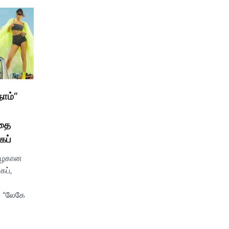
நாம்”
தை
ைப்
 அழகான
ைப்,
 “லேகே