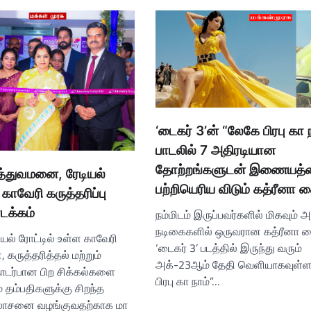
‘டைகர் 3’ன் “லேகே பிரபு கா 
பாடலில் 7 அதிரடியான
தோற்றங்களுடன் இணையத்
த்துவமனை, ரேடியல்
பற்றியெரிய விடும் கத்ரீனா க
 காவேரி கருத்தரிப்பு
டக்கம்
நம்மிடம் இருப்பவர்களில் மிகவும்
நடிகைகளில் ஒருவரான கத்ரீனா க
ல் ரோட்டில் உள்ள காவேரி
‘டைகர் 3’ படத்தில் இருந்து வரும்
கருத்தரித்தல் மற்றும்
அக்-23ஆம் தேதி வெளியாகவுள்ள
ொடர்பான பிற சிக்கல்களை
பிரபு கா நாம்”…
 தம்பதிகளுக்கு சிறந்த
லோசனை வழங்குவதற்காக மா