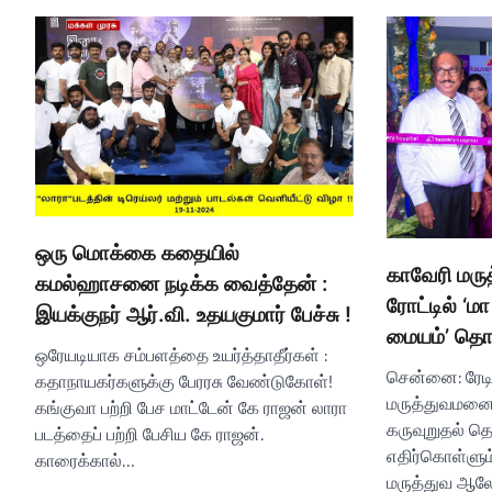
ஒரு மொக்கை கதையில்
காவேரி மரு
கமல்ஹாசனை நடிக்க வைத்தேன் :
ரோட்டில் ‘மா
இயக்குநர் ஆர்.வி. உதயகுமார் பேச்சு !
மையம்’ தொ
ஒரேயடியாக சம்பளத்தை உயர்த்தாதீர்கள் :
சென்னை: ரேடிய
கதாநாயகர்களுக்கு பேரரசு வேண்டுகோள்!
மருத்துவமனை, 
கங்குவா பற்றி பேச மாட்டேன் கே ராஜன் லாரா
கருவுறுதல் த
படத்தைப் பற்றி பேசிய கே ராஜன்.
எதிர்கொள்ளும்
காரைக்கால்…
மருத்துவ ஆ