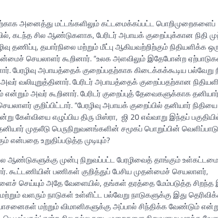
்பதற்காக அனைத்து மட்டங்களிலும் கட்டமைக்கப்பட்ட பொறிமுறைகளைப்
ில், கடந்த சில ஆண்டுகளாக, பேரிடர் அபாயக் குறைப்புக்கான நிதி முற
ிவு தணிப்பு, தயார்நிலை மற்றும் மீட்பு ஆகியவற்றிற்கும் நிதியளிக்க ஒர
தன்மைச் செயலாளர் கூறினார். “உலக அளவிலும் இதேபோன்ற ஏற்பாடு
ார். பேரழிவு அபாயத்தைக் குறைப்பதற்காக கிடைக்கக்கூடிய பல்வேறு ந
வர் வலியுறுத்தினார். பேரிடர் அபாயத்தைக் குறைப்பதற்கான நிதியளிப
ன்றும் அவர் கூறினார். பேரிடர் குறைப்புத் தேவைகளுக்காக தனியார
லாளர் குறிப்பிட்டார். “பேரழிவு அபாயக் குறைப்பில் தனியார் நிதியை 
 கேள்வியை எழுப்பிய திரு மிஸ்ரா, ஜி 20 எவ்வாறு இந்தப் பகுதியில
் தனியார் முதலீடு பெருநிறுவனங்களின் சமூகப் பொறுப்பின் வெளிப்பாட
் என்பதை உறுதிப்படுத்த முடியும்?
ில ஆண்டுகளுக்கு முன்பு நிறுவப்பட்ட பேரழிவைத் தாங்கும் உள்கட்டமை
 கூட்டணியின் பணிகள் குறித்துப் பேசிய முதன்மைச் செயலாளர்,
களைச் செய்யும் அதே வேளையில், தங்கள் தரத்தை மேம்படுத்த சிறந்த 
 மற்றும் வளரும் நாடுகள் உள்ளிட்ட பல்வேறு நாடுகளுக்கு இது தெரிவிக
சனைகள் மற்றும் விமானிகளுக்கு அப்பால் சிந்திக்க வேண்டும் என்ற
கக் கட்டியெழுப்புதல்’ என்ற சில நல்ல நடைமுறைகளை நிறுவனமயமாக்க வே