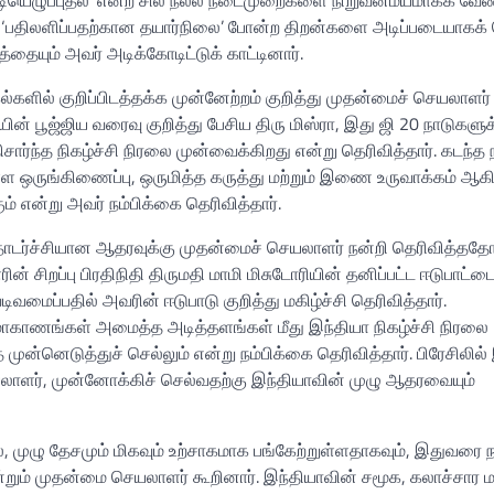
ும் ‘பதிலளிப்பதற்கான தயார்நிலை’ போன்ற திறன்களை அடிப்படையாக
தையும் அவர் அடிக்கோடிட்டுக் காட்டினார்.
ல்களில் குறிப்பிடத்தக்க முன்னேற்றம் குறித்து முதன்மைச் செயலாளர் 
யின் பூஜ்ஜிய வரைவு குறித்து பேசிய திரு மிஸ்ரா, இது ஜி 20 நாடுகள
ிசார்ந்த நிகழ்ச்சி நிரலை முன்வைக்கிறது என்று தெரிவித்தார். கடந்த 
ள ஒருங்கிணைப்பு, ஒருமித்த கருத்து மற்றும் இணை உருவாக்கம் ஆகி
ம் என்று அவர் நம்பிக்கை தெரிவித்தார்.
்ட தொடர்ச்சியான ஆதரவுக்கு முதன்மைச் செயலாளர் நன்றி தெரிவித்ததோ
சிறப்பு பிரதிநிதி திருமதி மாமி மிசுடோரியின் தனிப்பட்ட ஈடுபாட்ட
வடிவமைப்பதில் அவரின் ஈடுபாடு குறித்து மகிழ்ச்சி தெரிவித்தார்.
மாகாணங்கள் அமைத்த அடித்தளங்கள் மீது இந்தியா நிகழ்ச்சி நிரலை
 முன்னெடுத்துச் செல்லும் என்று நம்பிக்கை தெரிவித்தார். பிரேசிலில்
ாளர், முன்னோக்கிச் செல்வதற்கு இந்தியாவின் முழு ஆதரவையும்
, முழு தேசமும் மிகவும் உற்சாகமாக பங்கேற்றுள்ளதாகவும், இதுவரை 
்றும் முதன்மை செயலாளர் கூறினார். இந்தியாவின் சமூக, கலாச்சார மற