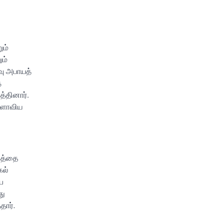
ும்
ம்
வு அபாயத்
ை
்தினார்.
லகளாவிய
யத்தை
கல்
ே
து
ார்.