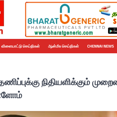
விளையாட்டு செய்திகள்
ஆன்மீக செய்திகள்
CHENNAI NEWS
தணிப்புக்கு நிதியளிக்கும் முற
ள்ளோம்