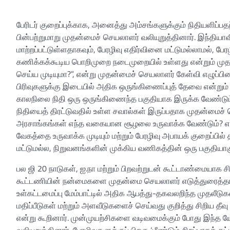
பேரிடர் குறைப்புக்காக, அனைத்து அம்சங்களுக்கும் நிதியளிப
பின்பற்றுமாறு முதன்மைச் செயலாளர் வலியுறுத்தினார். இந்தியாவ
மாற்றப்பட்டுள்ளதாகவும், பேரழிவு எதிர்வினை மட்டுமல்லாமல், பேரழ
கணிக்கக்கூடிய பொறிமுறை நடைமுறையில் உள்ளது என்றும் மு
செய்ய முடியுமா?”, என்று முதன்மைச் செயலாளர் கேள்வி எழுப்பின
பிரிவுகளுக்கு இடையில் அதிக ஒருங்கிணைப்புத் தேவை என்றும் அ
காலநிலை நிதி ஒரு ஒருங்கிணைந்த பகுதியாக இருக்க வேண்டும் எ
நிதியைத் திரட்டுவதில் உள்ள சவால்கள் இருப்பதாக முதன்மைச் செய
அரசாங்கங்கள் எந்த வகையான சூழலை உருவாக்க வேண்டும்? என்று
வேகத்தை உருவாக்க முடியும் மற்றும் பேரழிவு அபாயக் குறைப்பில
மட்டுமல்ல, நிறுவனங்களின் முக்கிய வணிகத்தின் ஒரு பகுதியாகும
பல ஜி 20 நாடுகள், ஐ.நா மற்றும் பிறவற்றுடன் கூட்டாண்மையாக ச
கூட்டணியின் நன்மைகளை முதன்மை செயலாளர் எடுத்துரைத்தார்.
உள்கட்டமைப்பு மேம்பாட்டில் அதிக ஆபத்து-தகவலறிந்த முதலீடு
மதிப்பீடுகள் மற்றும் அளவீடுகளைச் செய்வது குறித்து சிறிய தீவு
என்று கூறினார். முன்முயற்சிகளை வடிவமைக்கும் போது இந்த யோ
வலியுறுத்தினார். பேரழிவுகளுக்குப் பிறகு ‘மீண்டும் சிறப்பா