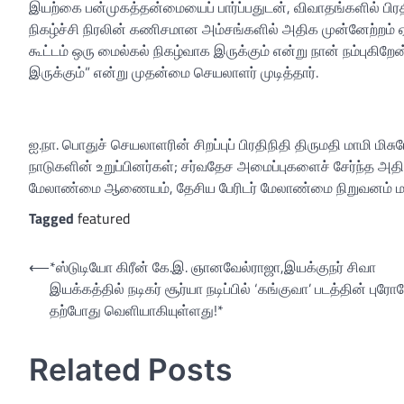
இயற்கை பன்முகத்தன்மையைப் பார்ப்பதுடன், விவாதங்களில் பிரத
நிகழ்ச்சி நிரலின் கணிசமான அம்சங்களில் அதிக முன்னேற்றம் 
கூட்டம் ஒரு மைல்கல் நிகழ்வாக இருக்கும் என்று நான் நம்புகிறேன
இருக்கும்” என்று முதன்மை செயலாளர் முடித்தார்.
ஐ.நா. பொதுச் செயலாளரின் சிறப்புப் பிரதிநிதி திருமதி மாமி மிசுட
நாடுகளின் உறுப்பினர்கள்; சர்வதேச அமைப்புகளைச் சேர்ந்த அதி
மேலாண்மை ஆணையம், தேசிய பேரிடர் மேலாண்மை நிறுவனம் மற்ற
Tagged
featured
Post
⟵
*ஸ்டுடியோ கிரீன் கே.இ. ஞானவேல்ராஜா,இயக்குநர் சிவா
இயக்கத்தில் நடிகர் சூர்யா நடிப்பில் ‘கங்குவா’ படத்தின் புரோ
navigation
தற்போது வெளியாகியுள்ளது!*
Related Posts