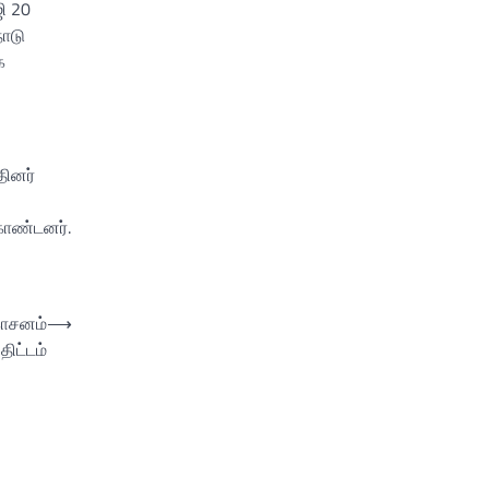
ி 20
நாடு
க
தினர்
கொண்டனர்.
ோகாசனம்
⟶
ிட்டம்