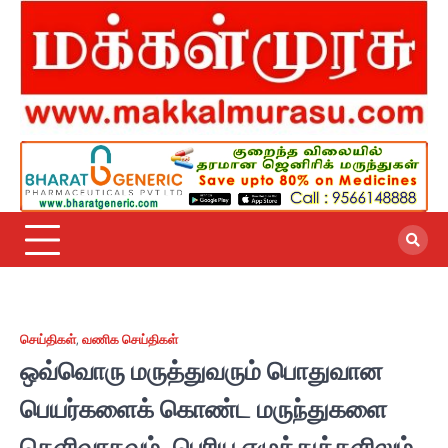
Skip
to
content
செய்திகள்
,
வணிக செய்திகள்
ஒவ்வொரு மருத்துவரும் பொதுவான
பெயர்களைக் கொண்ட மருந்துகளை
தெளிவாகவும், பெரிய எழுத்துக்களிலும்