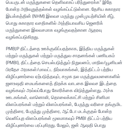
பெயருடன் மருந்துகளை தெளிவாகப் பரிந்துரைக்க” இதே
போன்ற அறிவுறுத்தல்கள் வழங்கப்பட்டுள்ளன. தேசிய சுகாதார
இயக்கத்தின் (NHM) இலவச மருந்து முன்முயற்சியின் கீழ்,
பொது சுகாதார வசதிகளில் அத்தியாவசிய ஜெனரிக்
மருந்துகளை இலவசமாக வழங்குவதற்கான ஆதரவு
வழங்கப்படுகிறது.
PMBJP திட்டத்தை ஊக்குவிப்பதற்காக, இந்திய மருந்துகள்
மற்றும் மருந்துகள் மற்றும் மருத்துவ சாதனங்கள் பணியகம்
(PMBI), திட்டத்தை செயல்படுத்தும் நிறுவனம், மாநில/யூனியன்
பிரதேச அரசுகள்/மாவட்ட நிர்வாகங்கள், இத்திட்டம் பற்றிய
விழிப்புணர்வை ஏற்படுத்தவும், சமூக நல மருத்துவமனைகளில்
ஜனஉஷதி மையங்களைத் திறக்க வாடகை இலவச இடத்தை
வழங்கவும் அவ்வப்போது கோரிக்கை விடுத்துள்ளது. அச்சு
ஊடகங்கள், வானொலி, தொலைக்காட்சி மற்றும் சினிமா
விளம்பரங்கள் மற்றும் விளம்பரங்கள், பேருந்து வரிசை தங்குமிட
முத்திரை, பேருந்து முத்திரை, ஆட்டோ மடக்குதல் போன்ற
வெளிப்புற விளம்பரங்கள் மூலமாகவும் PMBI திட்டம் பற்றிய
விழிப்புணர்வை பரப்புகிறது. மேலும், ஜன் ஆஷதி பொது