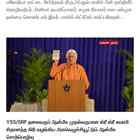
மலேஷியா நாட்டை சேர்ந்தவர் திரு.அப்துல் மாலிக் பின் தஸ்திகீர்.
தொழிலதிபர், சினிமா தயாரிப்பாளர், சமூக சேவகர் என பன்முக
தன்மை கொண்டவர் இவர். மாலிக் ஸ்ட்ரீம்ஸ் கார்ப்பரேஷன்…
YSS/SRF தலைவரும் ஆன்மீக முதல்வருமான ஸ்ரீ ஸ்ரீ சுவாமி
சிதானந்த கிரி வழங்கிய அகவெழுச்சியூட்டும் ஆன்மீக
சொற்பொழிவு