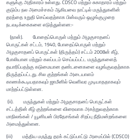
களுக்கு அதிகாரம் உள்ளது. CDSCO மற்றும் சுகாதாரம் மற்றும்
குடும்ப நல அமைச்சகம் ஆகியவை நாட்டில் மருந்துகளின்
தரத்தை உறுதி செய்வதற்காக பின்வரும் ஒழுங்குமுறை
நடவடிக்கைகளை எடுத்துள்ளன:-
(நான்).
போதைப்பொருள் மற்றும் அழகுசாதனப்
பொருட்கள் சட்டம், 1940, போதைப்பொருள் மற்றும்
அழகுசாதனப் பொருட்கள் (திருத்தம்) சட்டம் 2008ன் கீழ்,
போலியான மற்றும் கலப்படம் செய்யப்பட்ட மருந்துகளைத்
தயாரிப்பதற்கு கடுமையான தண்டனைகளை வழங்குவதற்காக
திருத்தப்பட்டது. சில குற்றங்கள் அடையாளம்
காணக்கூடியதாகவும் ஜாமீனில் வெளிவர முடியாததாகவும்
மாற்றப்பட்டுள்ளன.
(ii).
மருந்துகள் மற்றும் அழகுசாதனப் பொருட்கள்
சட்டத்தின் கீழ் குற்றங்களை விரைவாக அகற்றுவதற்காக
மாநிலங்கள் / யூனியன் பிரதேசங்கள் சிறப்பு நீதிமன்றங்களை
அமைத்துள்ளன.
(iii)
மத்திய மருந்து தரக் கட்டுப்பாட்டு அமைப்பில் (CDSCO)