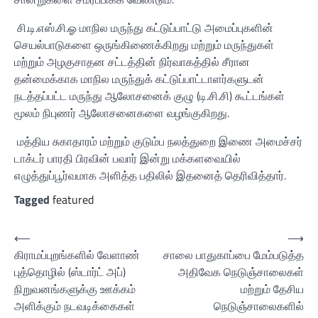
சி.டி.எஸ்.சி.ஓ மாநில மருந்து கட்டுப்பாட்டு அமைப்புகளின்
செயல்பாடுகளை ஒருங்கிணைக்கிறது மற்றும் மருந்துகள்
மற்றும் அழகுசாதன சட்டத்தின் நிர்வாகத்தில் சீரான
தன்மைக்காக மாநில மருந்துக் கட்டுப்பாட்டாளர்களுடன்
நடத்தப்பட்ட மருந்து ஆலோசனைக் குழு (டி.சி.சி) கூட்டங்கள்
மூலம் நிபுணர் ஆலோசனைகளை வழங்குகிறது.
மத்திய சுகாதாரம் மற்றும் குடும்ப நலத்துறை இணை அமைச்சர்
டாக்டர் பாரதி பிரவின் பவார் இன்று மக்களவையில்
எழுத்துப்பூர்வமாக அளித்த பதிலில் இதனைத் தெரிவித்தார்.
Tagged
featured
Post
⟵
⟶
கிராமப்புறங்களில் வேளாண்
சாலை பாதுகாப்பை மேம்படுத்த
navigation
புத்தொழில் (ஸ்டார்ட் அப்)
அதிவேக நெடுஞ்சாலைகள்
நிறுவனங்களுக்கு ஊக்கம்
மற்றும் தேசிய
அளிக்கும் நடவடிக்கைகள்
நெடுஞ்சாலைகளில்