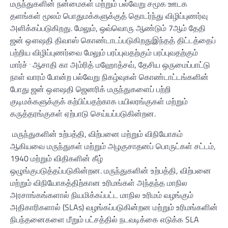
மருந்துகளின் நன்மைகள் மற்றும் பல்வேறு சமூக ஊடக
தளங்கள் மூலம் பொதுமக்களுக்குத் தொடர்ந்து விழிப்புணர்வு
அளிக்கப்படுகிறது. மேலும், ஒவ்வொரு ஆண்டும் 7ஆம் தேதி
ஜன் ஔஷதி திவாஸ் கொண்டாடப்படுகிறது
இந்தத் திட்டத்தைப்
பற்றிய விழிப்புணர்வை மேலும் பரப்புவதற்கும் பரப்புவதற்கும்
.
மார்ச்
ஆசாதி கா அம்ரித் மஹோத்சவ், தேசிய ஒருமைப்பாட்டு
நாள் வாரம் போன்ற பல்வேறு நிகழ்வுகள் கொண்டாட்டங்களின்
போது ஜன் ஔஷதி ஜெனரிக் மருந்துகளைப் பற்றி
குடிமக்களுக்குக் கற்பிப்பதற்காக பயிலரங்குகள் மற்றும்
கருத்தரங்குகள் ஏற்பாடு செய்யப்படுகின்றன.
மருந்துகளின் உற்பத்தி, விற்பனை மற்றும் விநியோகம்
ஆகியவை மருந்துகள் மற்றும் அழகுசாதனப் பொருட்கள் சட்டம்,
1940 மற்றும் விதிகளின் கீழ்
ஒழுங்குபடுத்தப்படுகின்றன. மருந்துகளின் உற்பத்தி, விற்பனை
மற்றும் விநியோகத்திற்கான உரிமங்கள் அந்தந்த மாநில
அரசாங்கங்களால் நியமிக்கப்பட்ட மாநில உரிமம் வழங்கும்
அதிகாரிகளால் (SLAs) வழங்கப்படுகின்றன மற்றும் உரிமங்களின்
நிபந்தனைகளை மீறும் பட்சத்தில் நடவடிக்கை எடுக்க SLA