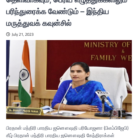
பரிந்துரைக்க வேண்டும் – இந்திய
மருத்துவக் கவுன்சில்
July 21, 2023
பிரதான் மந்திரி பாரதிய ஜனௌஷதி பரியோஜனா (பிஎம்பிஜேபி)
கீழ் பிரதான் மந்திரி பாரதிய ஜனௌஷதி கேந்திராக்கள்