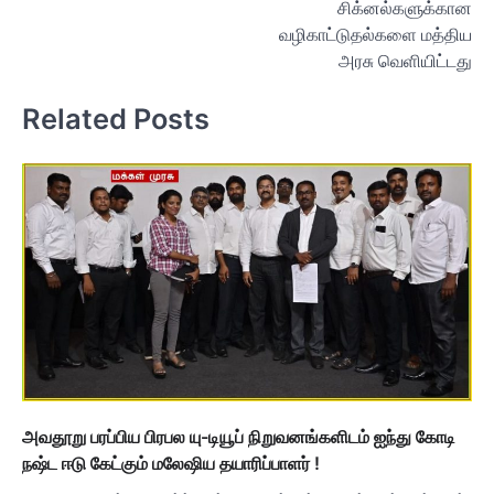
சிக்னல்களுக்கான
வழிகாட்டுதல்களை மத்திய
அரசு வெளியிட்டது
Related Posts
அவதூறு பரப்பிய பிரபல யு-டியூப் நிறுவனங்களிடம் ஐந்து கோடி
நஷ்ட ஈடு கேட்கும் மலேஷிய தயாரிப்பாளர் !