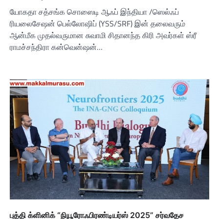
யோகதா சத்சங்க சொஸைடி ஆஃப் இந்தியா /ஸெல்ஃப்
ரியலைசேஷன் பெல்லோஷிப் (YSS/SRF) இன் தலைவரும்
ஆன்மீக முதல்வருமான சுவாமி சிதானந்த கிரி அவர்கள் ஸ்ரீ
ராமச்சந்திரா கன்வென்ஷன்…
புத்தி க்ளினிக் “நியூரோஃபிரண்டியர்ஸ் 2025” சர்வதேச