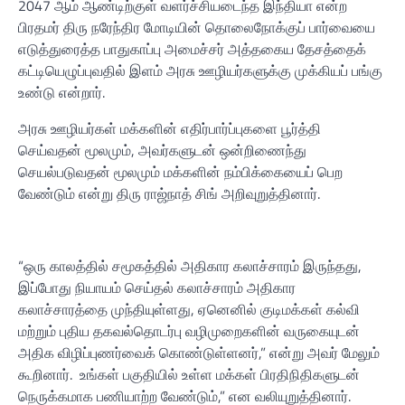
2047 ஆம் ஆண்டிற்குள் வளர்ச்சியடைந்த இந்தியா என்ற
பிரதமர் திரு நரேந்திர மோடியின் தொலைநோக்குப் பார்வையை
எடுத்துரைத்த பாதுகாப்பு அமைச்சர் அத்தகைய தேசத்தைக்
கட்டியெழுப்புவதில் இளம் அரசு ஊழியர்களுக்கு முக்கியப் பங்கு
உண்டு என்றார்.
அரசு ஊழியர்கள் மக்களின் எதிர்பார்ப்புகளை பூர்த்தி
செய்வதன் மூலமும், அவர்களுடன் ஒன்றிணைந்து
செயல்படுவதன் மூலமும் மக்களின் நம்பிக்கையைப் பெற
வேண்டும் என்று திரு ராஜ்நாத் சிங் அறிவுறுத்தினார்.
“ஒரு காலத்தில் சமூகத்தில் அதிகார கலாச்சாரம் இருந்தது,
இப்போது நியாயம் செய்தல் கலாச்சாரம் அதிகார
கலாச்சாரத்தை முந்தியுள்ளது, ஏனெனில் குடிமக்கள் கல்வி
மற்றும் புதிய தகவல்தொடர்பு வழிமுறைகளின் வருகையுடன்
அதிக விழிப்புணர்வைக் கொண்டுள்ளனர்,” என்று அவர் மேலும்
கூறினார். உங்கள் பகுதியில் உள்ள மக்கள் பிரதிநிதிகளுடன்
நெருக்கமாக பணியாற்ற வேண்டும்,” என வலியுறுத்தினார்.