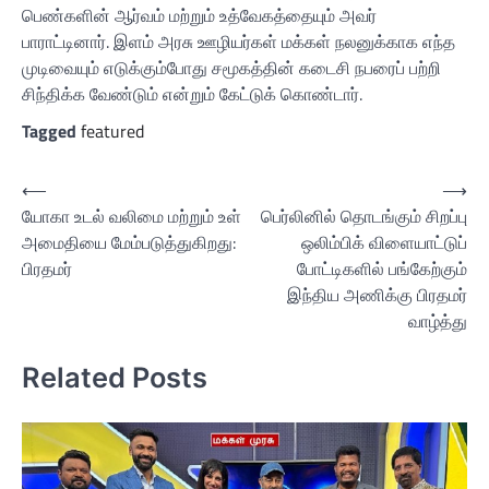
பெண்களின் ஆர்வம் மற்றும் உத்வேகத்தையும் அவர்
பாராட்டினார். இளம் அரசு ஊழியர்கள் மக்கள் நலனுக்காக எந்த
முடிவையும் எடுக்கும்போது சமூகத்தின் கடைசி நபரைப் பற்றி
சிந்திக்க வேண்டும் என்றும் கேட்டுக் கொண்டார்.
Tagged
featured
Post
⟵
⟶
யோகா உடல் வலிமை மற்றும் உள்
பெர்லினில் தொடங்கும் சிறப்பு
navigation
அமைதியை மேம்படுத்துகிறது:
ஒலிம்பிக் விளையாட்டுப்
பிரதமர்
போட்டிகளில் பங்கேற்கும்
இந்திய அணிக்கு பிரதமர்
வாழ்த்து
Related Posts