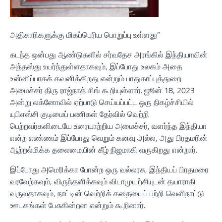
அதிகாரிகளுக்கு மிகப்பெரிய பொறுப்பு உள்ளது”
கடந்த ஒன்பது ஆண்டுகளில் சர்வதேச அரங்கில் இந்தியாவின்
அந்தஸ்து உயர்ந்துள்ளதாகவும், இப்போது உலகம் அதை
உன்னிப்பாகக் கவனிக்கிறது என்றும் பாதுகாப்புத்துறை
அமைச்சர் திரு ராஜ்நாத் சிங் கூறியுள்ளார். ஜூன் 18, 2023
அன்று லக்னோவில் ஏற்பாடு செய்யப்பட்ட ஒரு நிகழ்ச்சியில்
யுபிஎஸ்சி குடிமைப் பணிகள் தேர்வில் வெற்றி
பெற்றவர்களிடையே உரையாற்றிய அமைச்சர், வளர்ந்த இந்தியா
என்ற எண்ணம் இப்போது வெறும் கனவு அல்ல, அது பிரதமரின்
ஆற்றல்மிக்க தலைமையின் கீழ் நிஜமாகி வருகிறது என்றார்.
இப்போது அமெரிக்கா போன்ற ஒரு வல்லரசு, இந்தியப் பிரதமரை
வரவேற்கவும், விருந்தளிக்கவும் விடாமுயற்சியுடன் தயாராகி
வருவதாகவும், நாட்டின் வெற்றிக் கதையைப் பற்றி வெளிநாட்டு
ஊடகங்கள் பேசுகின்றன என்றும் கூறினார்.