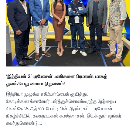
‘இந்தியன் 2’ புரமோசன் பணிகளை பிரமாண்டமாகத்
துவக்கியது லைகா நிறுவனம்!
இந்தியா முழுக்க எதிர்பார்ப்பைக் குவித்து,
கோடிக்கணக்கானோர் பார்த்துக்கொண்டிருந்த நேற்றைய
சிஎஸ்கே Vs ஆர்சிபி போட்டியின் ஆரம்ப கட்ட புரமோசன்
நிகழ்ச்சியில், உலகநாயகன் கமல்ஹாசன், இயக்குநர் ஷங்கர்
கலந்துகொண்டு…