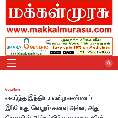
Skip
to
content
செய்திகள்
வளர்ந்த இந்தியா என்ற எண்ணம்
இப்போது வெறும் கனவு அல்ல, அது
பிரதமரின் ஆற்றல்மிக்க தலைமையின்