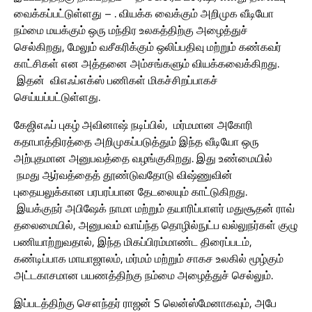
வைக்கப்பட்டுள்ளது – . வியக்க வைக்கும் அறிமுக வீடியோ
நம்மை மயக்கும் ஒரு மந்திர உலகத்திற்கு அழைத்துச்
செல்கிறது, மேலும் வசீகரிக்கும் ஒலிப்பதிவு மற்றும் கண்கவர்
காட்சிகள் என அத்தனை அம்சங்களும் வியக்கவைக்கிறது.
இதன் விஎஃப்எக்ஸ் பணிகள் மிகச்சிறப்பாகச்
செய்யப்பட்டுள்ளது.
கேஜிஎஃப் புகழ் அவினாஷ் நடிப்பில், மர்மமான அகோரி
கதாபாத்திரத்தை அறிமுகப்படுத்தும் இந்த வீடியோ ஒரு
அற்புதமான அனுபவத்தை வழங்குகிறது. இது உண்மையில்
நமது ஆர்வத்தைத் தூண்டுவதோடு விஷ்ணுவின்
புதையலுக்கான பரபரப்பான தேடலையும் காட்டுகிறது.
இயக்குநர் அபிஷேக் நாமா மற்றும் தயாரிப்பாளர் மதுசூதன் ராவ்
தலைமையில், அனுபவம் வாய்ந்த தொழில்நுட்ப வல்லுநர்கள் குழு
பணியாற்றுவதால், இந்த மிகப்பிரம்மாண்ட திரைப்படம்,
கண்டிப்பாக மாயாஜாலம், மர்மம் மற்றும் சாகச உலகில் மூழ்கும்
அட்டகாசமான பயணத்திற்கு நம்மை அழைத்துச் செல்லும்.
இப்படத்திற்கு சௌந்தர் ராஜன் S லென்ஸ்மேனாகவும், அபே