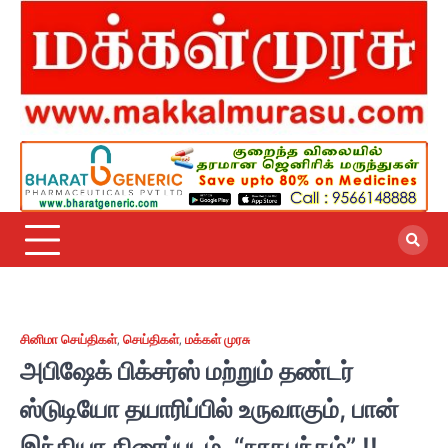
Skip
to
content
சினிமா செய்திகள்
,
செய்திகள்
,
மக்கள் முரசு
அபிஷேக் பிக்சர்ஸ் மற்றும் தண்டர்
ஸ்டுடியோ தயாரிப்பில் உருவாகும், பான்
இந்தியா திரைப்படம், “நாகபந்தம்” !!