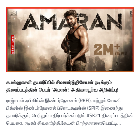
கமல்ஹாசன் தயாரிப்பில் சிவகார்த்திகேயன் நடிக்கும்
திரைப்படத்தின் பெயர் ‘அமரன்’: அதிகாரபூர்வ அறிவிப்பு!
ராஜ்கமல் ஃபிலிம்ஸ் இண்டர்நேசனல் (RKFI), மற்றும் சோனி
பிக்சர்ஸ் இண்டர்நேசனல் ப்ரொடக்ஷன்ஸ் (SPIP) இணைந்து
தயாரிக்கும், பெரிதும் எதிர்பார்க்கப்படும் #SK21 திரைப்படத்தின்
பெயரை, நடிகர் சிவகார்த்திகேயன் பிறந்தநாளையொட்டி…