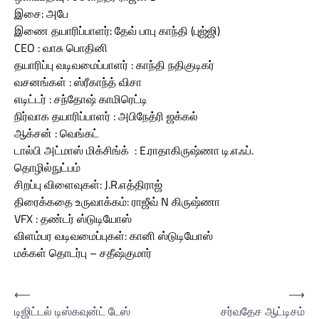
இசை: அபே
இணை தயாரிப்பாளர்: தேவ் பாபு காந்தி (புஜ்ஜி)
CEO : வாசு பொதினி
தயாரிப்பு வடிவமைப்பாளர் : காந்தி நதிகுடிகர்
வசனங்கள் : ஸ்ரீகாந்த் விசா
எடிட்டர் : சந்தோஷ் காமிரெட்டி
நிர்வாக தயாரிப்பாளர் : அபிநேத்ரி ஜக்கல்
ஆக்சன் : வெங்கட்
டால்பி அட்மாஸ் மிக்சிங்க் : E.ராதாகிருஷ்ணா டி.எஃப்.
தொழில்நுட்பம்
சிறப்பு விளைவுகள்: J.R.எத்திராஜ்
திரைக்கதை உருவாக்கம்: ராஜீவ் N கிருஷ்ணா
VFX : தண்டர் ஸ்டுடியோஸ்
விளம்பர வடிவமைப்புகள்: கானி ஸ்டுடியோஸ்
மக்கள் தொடர்பு – சதீஷ்குமார்
Post
⟵
⟶
டிஜிட்டல் டிஸ்கவுன்ட் டேஸ்
சர்வதேச ஆட்டிசம்
navigation