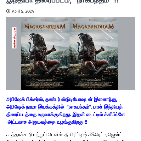
April 9, 2024
அபிஷேக் பிக்சர்ஸ், தண்டர் ஸ்டுடியோவுடன் இணைந்து,
அபிஷேக் நாமா இயக்கத்தில் “நாகபந்தம்”, பான் இந்தியத்
திரைப்படத்தை உருவாக்குகிறது. இதன் டைட்டில் க்ளிம்ப்ஸே
அட்டகாச அனுபவத்தை வழங்குகிறது !!
கூத்தாச்சாரி மற்றும் டெவில்: தி பிரிட்டிஷ் சீக்ரெட் ஏஜென்ட்