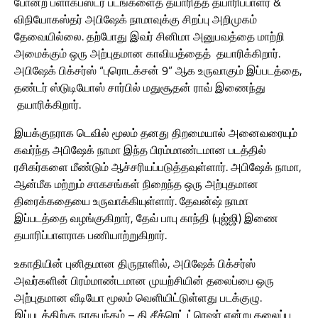
போன்ற ப்ளாக்பஸ்டர் படங்களைத் தயாரித்த தயாரிப்பாளர் &
விநியோகஸ்தர் அபிஷேக் நாமாவுக்கு சிறப்பு அறிமுகம்
தேவையில்லை. தற்போது இவர் சினிமா அனுபவத்தை மாற்றி
அமைக்கும் ஒரு அற்புதமான காவியத்தைத் தயாரிக்கிறார்.
அபிஷேக் பிக்சர்ஸ் “புரொடக்சன் 9” ஆக உருவாகும் இப்படத்தை,
தண்டர் ஸ்டுடியோஸ் சார்பில் மதுசூதன் ராவ் இணைந்து
தயாரிக்கிறார்.
இயக்குநராக டெவில் மூலம் தனது திறமையால் அனைவரையும்
கவர்ந்த அபிஷேக் நாமா இந்த பிரம்மாண்டமான படத்தில்
ரசிகர்களை மீண்டும் ஆச்சரியப்படுத்தவுள்ளார். அபிஷேக் நாமா,
ஆன்மீக மற்றும் சாகசங்கள் நிறைந்த ஒரு அற்புதமான
திரைக்கதையை உருவாக்கியுள்ளார். தேவன்ஷ் நாமா
இப்படத்தை வழங்குகிறார், தேவ் பாபு காந்தி (புஜ்ஜி) இணை
தயாரிப்பாளராக பணியாற்றுகிறார்.
உகாதியின் புனிதமான திருநாளில், அபிஷேக் பிக்சர்ஸ்
அவர்களின் பிரம்மாண்டமான முயற்சியின் தலைப்பை ஒரு
அற்புதமான வீடியோ மூலம் வெளியிட்டுள்ளது படக்குழு.
இப்படத்திற்கு நாகபந்தம் – தி சீக்ரெட் ட்ரெஷர் என்று தலைப்பு