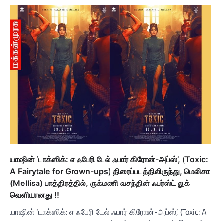
யாஷின் ‘டாக்ஸிக்: எ ஃபேரி டேல் ஃபார் கிரோன்-அப்ஸ்’, (Toxic:
A Fairytale for Grown-ups) திரைப்படத்திலிருந்து, மெலிசா
(Mellisa) பாத்திரத்தில், ருக்மணி வசந்தின் ஃபர்ஸ்ட் லுக்
வெளியானது !!
யாஷின் ‘டாக்ஸிக்: எ ஃபேரி டேல் ஃபார் கிரோன்-அப்ஸ்’, (Toxic: A