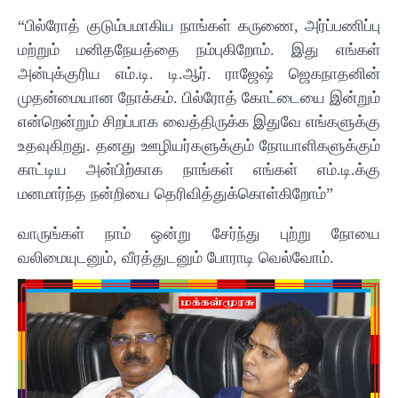
“பில்ரோத் குடும்பமாகிய நாங்கள் கருணை, அர்ப்பணிப்பு
மற்றும் மனிதநேயத்தை நம்புகிறோம். இது எங்கள்
அன்புக்குரிய எம்.டி. டி.ஆர். ராஜேஷ் ஜெகநாதனின்
முதன்மையான நோக்கம். பில்ரோத் கோட்டையை இன்றும்
என்றென்றும் சிறப்பாக வைத்திருக்க இதுவே எங்களுக்கு
உதவுகிறது. தனது ஊழியர்களுக்கும் நோயாளிகளுக்கும்
காட்டிய அன்பிற்காக நாங்கள் எங்கள் எம்.டி.க்கு
மனமார்ந்த நன்றியை தெரிவித்துக்கொள்கிறோம்”
வாருங்கள் நாம் ஒன்று சேர்ந்து புற்று நோயை
வலிமையுடனும், வீரத்துடனும் போராடி வெல்வோம்.