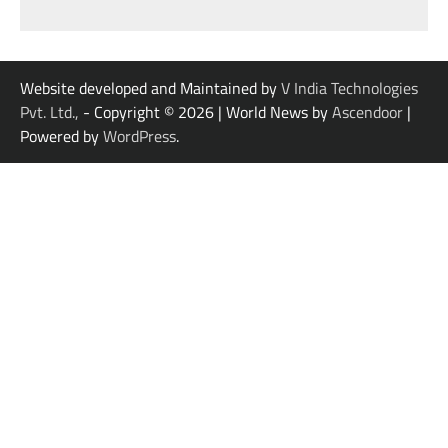
Website developed and Maintained by
V India Technologies
Pvt. Ltd.,
- Copyright © 2026
| World News by
Ascendoor
|
Powered by
WordPress
.