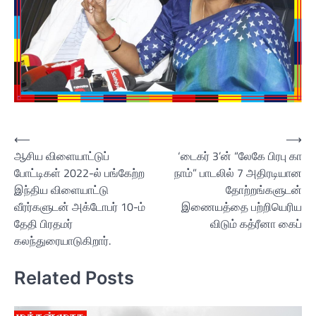
Post
⟵
⟶
ஆசிய விளையாட்டுப்
‘டைகர் 3’ன் “லேகே பிரபு கா
navigation
போட்டிகள் 2022-ல் பங்கேற்ற
நாம்” பாடலில் 7 அதிரடியான
இந்திய விளையாட்டு
தோற்றங்களுடன்
வீரர்களுடன் அக்டோபர் 10-ம்
இணையத்தை பற்றியெரிய
தேதி பிரதமர்
விடும் கத்ரீனா கைப்
கலந்துரையாடுகிறார்.
Related Posts