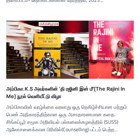
திரைப்படம்- ஷோகாட்சுக்கான நேரத்தில், 2025…
அம்பிகா.K.S அவர்களின் ‘தி ரஜினி இன் மீ'[The Rajini In
Me] நூல் வெளியீட்டு விழா
அம்பிகாவின் வாழ்க்கை வரலாறு ஒரு நெகிழ்ச்சியான மற்றும்
பெண் அதிகாரத்திற்கான ஒரு அசாதாரணமான கதை.
சிங்கப்பூர் சமூக அறிவியல் பல்கலைக்கழகத்தில் (SUSS)
ஆலோசனைக்கான பிரிவில்(Counselling) பட்டம் பெற்ற…