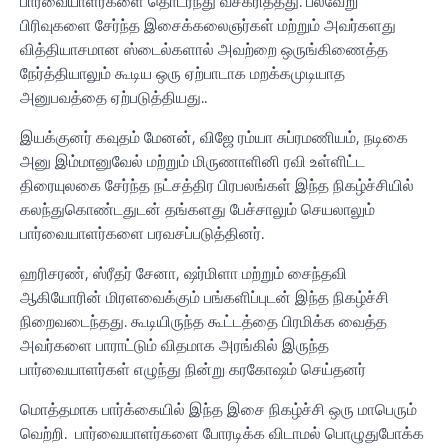
பார்வையாளர்களை தொடர்ந்து வசீகரித்தது. பலவேறு
பிரிவுகளை சேர்ந்த இசைக்கலைஞர்கள் மற்றும் அவர்களது
வித்தியாசமான ஸ்டைல்களால் அவற்றை ஒருங்கிணைத்த
நேர்த்தியாலும் கூடிய ஒரு ஏற்பாடாக மறக்கமுடியாத
அனுபவத்தை ஏற்படுத்தியது..
இயக்குனர் கவுதம் மேனன், விஜே ரம்யா சுப்ரமணியம், நடிகை
அனு இம்மானுவேல் மற்றும் மிருணாளினி ரவி உள்ளிட்ட
திரையுலகை சேர்ந்த நட்சத்திர பிரபலங்கள் இந்த நிகழ்ச்சியில்
கலந்துகொண்டதுடன் தங்களது பேச்சாலும் செயலாலும்
பார்வையாளர்களை பரவசப்படுத்தினர்.
ஹரிசரண், ஸ்ரீதர் சேனா, ஷர்மிளா மற்றும் சைந்தவி
ஆகியோரின் மிரளவைக்கும் பங்களிப்புடன் இந்த நிகழ்ச்சி
நிறைவடைந்தது. கூடியிருந்த கூட்டத்தை பிரமிக்க வைத்த
அவர்களை பாராட்டும் விதமாக அரங்கில் இருந்த
பார்வையாளர்கள் எழுந்து நின்று கரகோஷம் செய்தனர்
மொத்தமாக பார்க்கையில் இந்த இசை நிகழ்ச்சி ஒரு மாபெரும்
வெற்றி. பார்வையாளர்களை போரடிக்க விடாமல் பொழுதுபோக்க