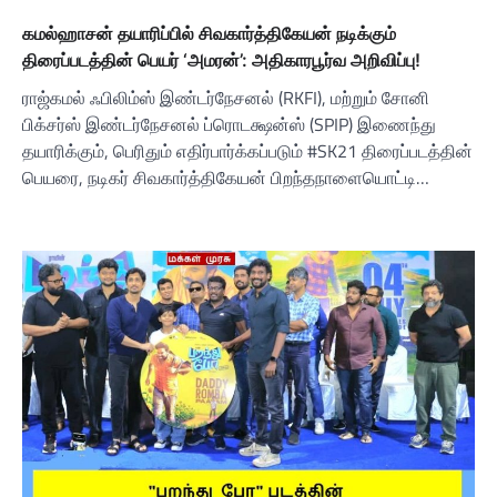
கமல்ஹாசன் தயாரிப்பில் சிவகார்த்திகேயன் நடிக்கும்
திரைப்படத்தின் பெயர் ‘அமரன்’: அதிகாரபூர்வ அறிவிப்பு!
ராஜ்கமல் ஃபிலிம்ஸ் இண்டர்நேசனல் (RKFI), மற்றும் சோனி
பிக்சர்ஸ் இண்டர்நேசனல் ப்ரொடக்ஷன்ஸ் (SPIP) இணைந்து
தயாரிக்கும், பெரிதும் எதிர்பார்க்கப்படும் #SK21 திரைப்படத்தின்
பெயரை, நடிகர் சிவகார்த்திகேயன் பிறந்தநாளையொட்டி…