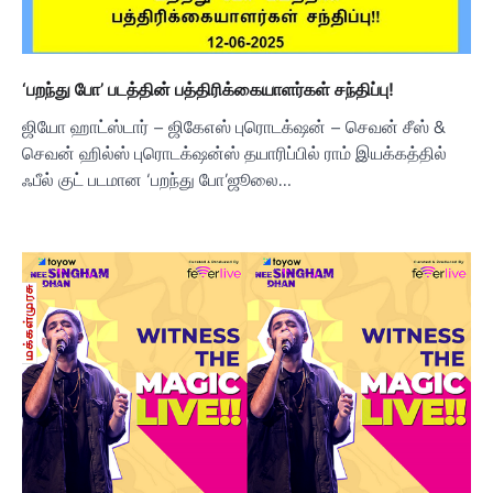
‘பறந்து போ’ படத்தின் பத்திரிக்கையாளர்கள் சந்திப்பு!
ஜியோ ஹாட்ஸ்டார் – ஜிகேஎஸ் புரொடக்‌ஷன் – செவன் சீஸ் &
செவன் ஹில்ஸ் புரொடக்‌ஷன்ஸ் தயாரிப்பில் ராம் இயக்கத்தில்
ஃபீல் குட் படமான ‘பறந்து போ’ஜூலை…