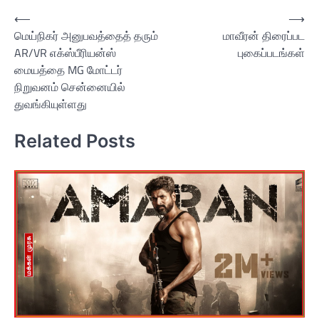
Post
⟵
⟶
மெய்நிகர் அனுபவத்தைத் தரும்
மாவீரன் திரைப்பட
navigation
AR/VR எக்ஸ்பீரியன்ஸ்
புகைப்படங்கள்
மையத்தை MG மோட்டர்
நிறுவனம் சென்னையில்
துவங்கியுள்ளது
Related Posts