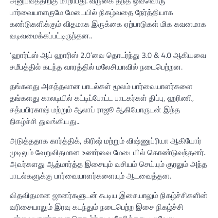
அனுபவத்திற்கு மாறியது. வருகை தந்த ஒவ்வொரு
பார்வையாளருமே மேடையில் நிகழ்வதை நேர்த்தியாக
கண்டுகளிக்கும் விதமாக இருக்கை ஏற்பாடுகள் மிக கவனமாக
வடிவமைக்கப்பட்டிருந்தன..
‘ஹார்ட்ஸ் ஆப் ஹாரிஸ் 2.0’வை தொடர்ந்து 3.0 & 4.0 ஆகியவை
சமீபத்தில் கடந்த வாரத்தில் மலேசியாவில் நடைபெற்றன.
தங்களது அசத்தலான பாடல்கள் மூலம் பார்வையாளர்களை
தங்களது காலடியில் கட்டிப்போட்ட பாடகர்கள் திப்பு, ஹரிணி,
சத்யபிரகாஷ் மற்றும் ஆலாப் ராஜூ ஆகியோருடன் இந்த
நிகழ்ச்சி துவங்கியது..
அடுத்ததாக கார்த்திக், கிரிஷ் மற்றும் விஷ்ணுப்ரியா ஆகியோர்
முடிலும் வேறுவிதமான உணர்வை மேடையில் கொண்டுவந்தனர்.
அவர்களது ஆத்மார்த்த இசையும் வசியம் செய்யும் குரலும் அந்த
பாடல்களுக்கு பார்வையாளர்களையும் ஆடவைத்தன.
விதவிதமான ஜானர்களுடன் கூடிய இசையாலும் நிகழ்ச்சிகளின்
வரிசையாலும் இரவு கடந்தும் நடைபெற்ற இசை நிகழ்ச்சி