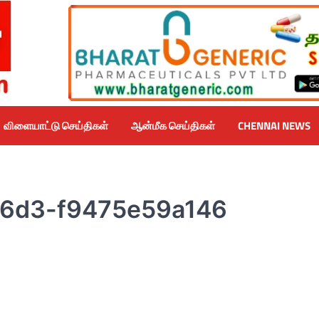
விளையாட்டு செய்திகள்
ஆன்மீக செய்திகள்
CHENNAI NEWS
6d3-f9475e59a146