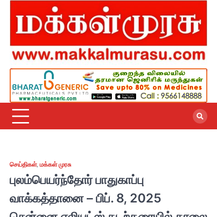
Skip
to
content
செய்திகள்
,
மக்கள் முரசு
புலம்பெயர்ந்தோர் பாதுகாப்பு
வாக்கத்தானை – பிப். 8, 2025
சென்னை எலியட்ஸ் கடற்கரையில் காலை