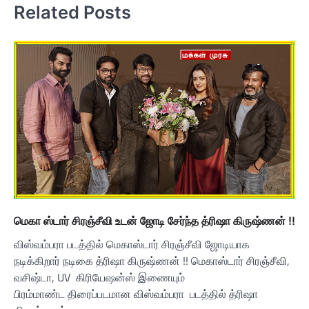
Related Posts
மெகா ஸ்டார் சிரஞ்சீவி உடன் ஜோடி சேர்ந்த த்ரிஷா கிருஷ்ணன் !!
விஸ்வம்பரா படத்தில் மெகாஸ்டார் சிரஞ்சீவி ஜோடியாக
நடிக்கிறார் நடிகை த்ரிஷா கிருஷ்ணன் !! மெகாஸ்டார் சிரஞ்சீவி,
வசிஷ்டா, UV கிரியேஷன்ஸ் இணையும்
பிரம்மாண்ட திரைப்படமான விஸ்வம்பரா படத்தில் த்ரிஷா