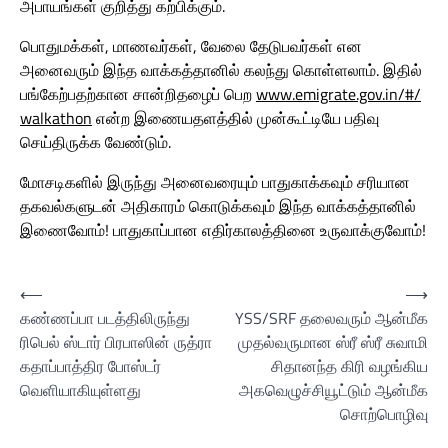
அபாயங்கள் குறித்து கற்பிக்கும்.
பொதுமக்கள், மாணவர்கள், வேலை தேடுபவர்கள் என
அனைவரும் இந்த வாக்கத்தானில் கலந்து கொள்ளலாம். இதில்
பங்கேற்பதற்கான சான்றிதழைப் பெற
www.emigrate.gov.in/#/
walkathon
என்ற இணையதளத்தில் முன்கூட்டியே பதிவு
செய்திருக்க வேண்டும்.
மோசடிகளில் இருந்து அனைவரையும் பாதுகாக்கவும் சரியான
தகவல்களுடன் அதிகாரம் கொடுக்கவும் இந்த வாக்கத்தானில்
இணைவோம்! பாதுகாப்பான எதிர்காலத்தினை உருவாக்குவோம்!
Post
⟵
⟶
கண்ணப்பா படத்திலிருந்து
YSS/SRF தலைவரும் ஆன்மீக
navigation
ரிபெல் ஸ்டார் பிரபாஸின் ருத்ரா
முதல்வருமான ஸ்ரீ ஸ்ரீ சுவாமி
கதாப்பாத்திர போஸ்டர்
சிதானந்த கிரி வழங்கிய
வெளியாகியுள்ளது
அகவெழுச்சியூட்டும் ஆன்மீக
சொற்பொழிவு