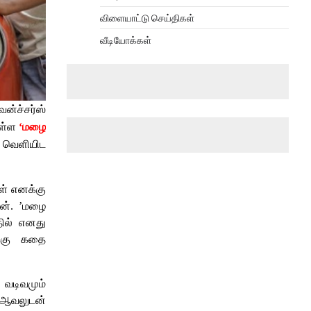
விளையாட்டு செய்திகள்
வீடியோக்கள்
ென்ச்சர்ஸ்
உள்ள
‘மழை
ு வெளியிட
கள் எனக்கு
ேன். ’மழை
தில் எனது
க்கு கதை
 வடிவமும்
ற ஆவலுடன்