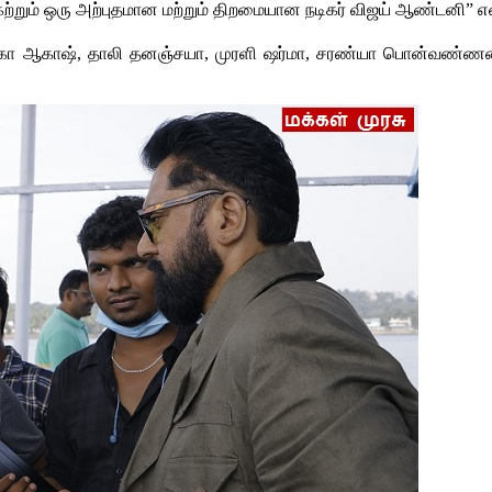
ற்றும் ஒரு அற்புதமான மற்றும் திறமையான நடிகர் விஜய் ஆண்டனி” என
ேகா ஆகாஷ், தாலி தனஞ்சயா, முரளி ஷர்மா, சரண்யா பொன்வண்ணன்,