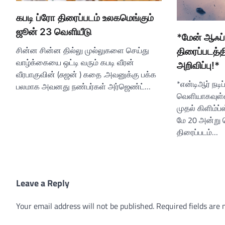
கபடி ப்ரோ திரைப்படம் உலகமெங்கும்
ஜூன் 23 வெளியீடு
*மேன் ஆஃப்
சின்ன சின்ன தில்லு முல்லுகளை செய்து
திரைப்படத்த
வாழ்க்கையை ஒட்டி வரும் கபடி வீரன்
அறிவிப்பு!*
வீரபாகுவின் (சுஜன் ) கதை .அவனுக்கு பக்க
*என்டிஆர் நடி
பலமாக அவனது நண்பர்கள் அர்ஜெண்ட்…
வெளியாகவுள்ள
முதல் கிளிம்ப
மே 20 அன்று 
திரைப்படம்…
Leave a Reply
Your email address will not be published.
Required fields are