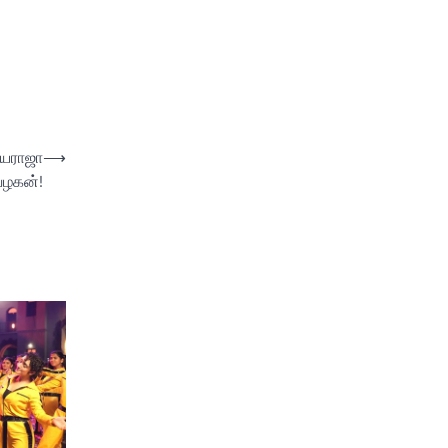
ையராஜா
⟶
ளவழகன்!