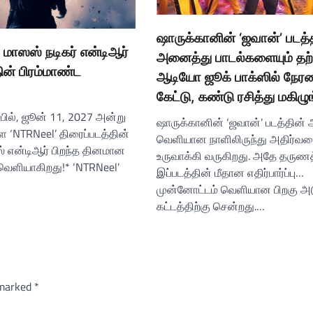
ஷாருக்கானின் ‘ஜவான்’ படத்
 மாஸஸ் நடிகர் என்டிஆர்
அனைத்து பாடல்களையும் தற
ின் பிரம்மாண்ட
ஆடியோ ஜூக் பாக்ஸில் நே
கேட்டு, கண்டு ரசித்து மகிழு
ப்பில், ஜூன் 11, 2027 அன்று
ஷாருக்கானின் ‘ஜவான்’ படத்தின் அ
 ‘NTRNeel’ திரைப்படத்தின்
வெளியான நாளிலிருந்து அதிர்
்ஸ் என்டிஆர் பிறந்த தினமான
உருவாக்கி வருகிறது. அதே தருணத
வெளியாகிறது!* ‘NTRNeel’
இப்படத்தின் மீதான எதிர்பார்ப்பு…
முன்னோட்டம் வெளியான பிறகு அட
கட்டத்திற்கு சென்றது.…
 marked
*