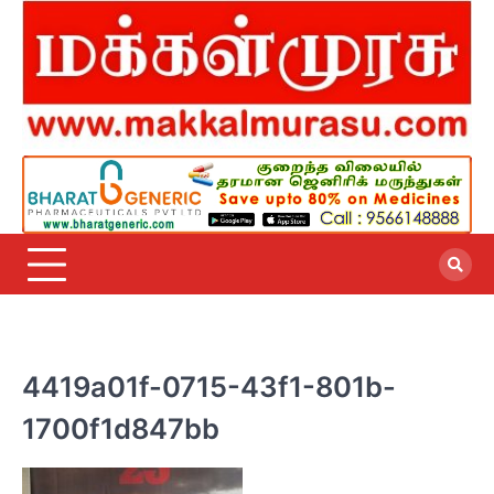
Skip
to
content
4419a01f-0715-43f1-801b-
1700f1d847bb