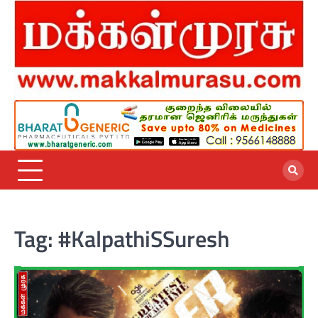
Skip
to
content
Tag:
#KalpathiSSuresh