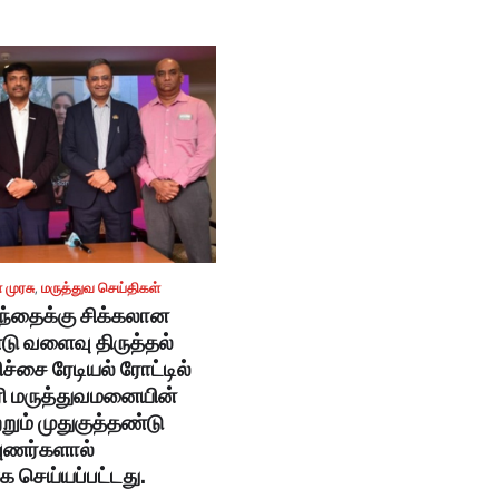
 முரசு
,
மருத்துவ செய்திகள்
ந்தைக்கு சிக்கலான
டு வளைவு திருத்தல்
்சை ரேடியல் ரோட்டில்
ி மருத்துவமனையின்
்றும் முதுகுத்தண்டு
புணர்களால்
க செய்யப்பட்டது.