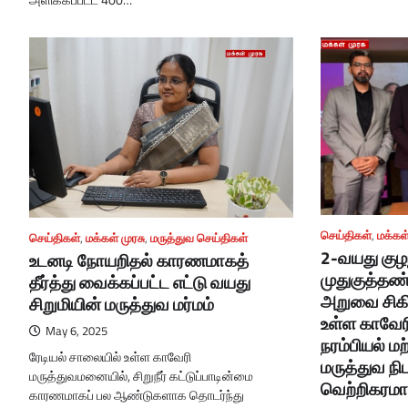
செய்திகள்
,
மக்கள்
செய்திகள்
,
மக்கள் முரசு
,
மருத்துவ செய்திகள்
2-வயது குழ
உடனடி நோயறிதல் காரணமாகத்
முதுகுத்தண்
தீர்த்து வைக்கப்பட்ட எட்டு வயது
அறுவை சிகிச
சிறுமியின் மருத்துவ மர்மம்
உள்ள காவேர
May 6, 2025
நரம்பியல் மற
ரேடியல் சாலையில் உள்ள காவேரி
மருத்துவ நி
மருத்துவமனையில், சிறுநீர் கட்டுப்பாடின்மை
வெற்றிகரமா
காரணமாகப் பல ஆண்டுகளாக தொடர்ந்து