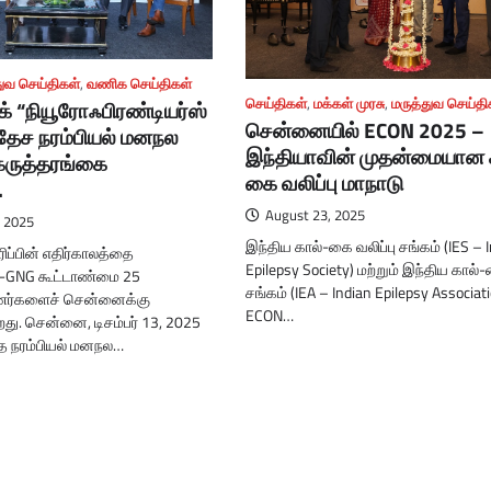
துவ செய்திகள்
,
வணிக செய்திகள்
செய்திகள்
,
மக்கள் முரசு
,
மருத்துவ செய்தி
ிக் “நியூரோஃபிரண்டியர்ஸ்
சென்னையில் ECON 2025 –
தேச நரம்பியல் மனநல
இந்தியாவின் முதன்மையான 
 கருத்தரங்கை
கை வலிப்பு மாநாடு
.
August 23, 2025
 2025
இந்திய கால்-கை வலிப்பு சங்கம் (IES – 
ப்பின் எதிர்காலத்தை
Epilepsy Society) மற்றும் இந்திய கால்-
-GNG கூட்டாண்மை 25
சங்கம் (IEA – Indian Epilepsy Associati
ணர்களைச் சென்னைக்கு
ECON…
து. சென்னை, டிசம்பர் 13, 2025
த நரம்பியல் மனநல…