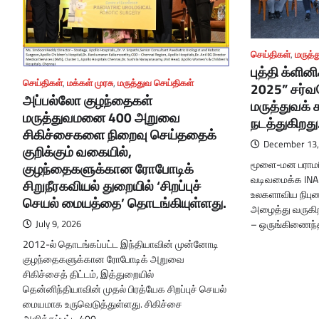
செய்திகள்
,
மருத்
புத்தி க்ளின
செய்திகள்
,
மக்கள் முரசு
,
மருத்துவ செய்திகள்
2025” சர்வ
அப்பல்லோ குழந்தைகள்
மருத்துவக்
மருத்துவமனை 400 அறுவை
நடத்துகிறது
சிகிச்சைகளை நிறைவு செய்ததைக்
December 13,
குறிக்கும் வகையில்,
மூளை-மன பராமரி
குழந்தைகளுக்கான ரோபோடிக்
வடிவமைக்க INA
சிறுநீரகவியல் துறையில் ‘சிறப்புச்
உலகளாவிய நிபு
செயல் மையத்தை’ தொடங்கியுள்ளது.
அழைத்து வருகிற
– ஒருங்கிணைந்
July 9, 2026
2012-ல் தொடங்கப்பட்ட இந்தியாவின் முன்னோடி
குழந்தைகளுக்கான ரோபோடிக் அறுவை
சிகிச்சைத் திட்டம், இத்துறையில்
தென்னிந்தியாவின் முதல் பிரத்யேக சிறப்புச் செயல்
மையமாக உருவெடுத்துள்ளது. சிகிச்சை
அளிக்கப்பட்ட 400…